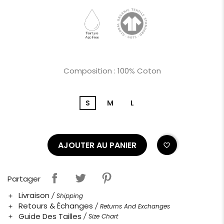
Composition : 100% Coton
S
M
L
AJOUTER AU PANIER
favorite_border
Partager
Livraison
/ Shipping
add
Retours & Échanges
/ Returns And Exchanges
add
Guide Des Tailles
/ Size Chart
add